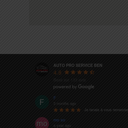
AUTO PRO SERVICE BEN
4.8
Basé sur 133 avis
F
3 months ago
Je tenais à vous remercier
mo so
a year ago