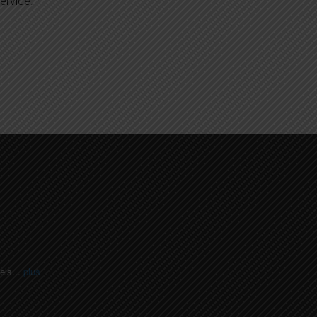
rvice.fr
els
...
plus